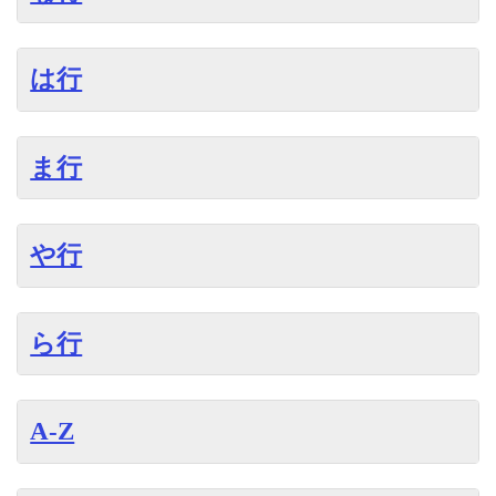
は行
ま行
や行
ら行
A-Z