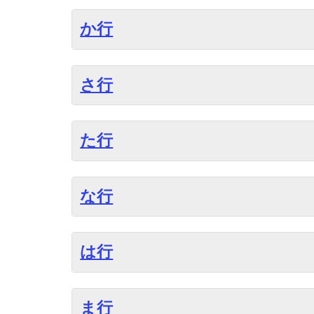
か行
さ行
た行
な行
は行
ま行