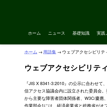
ホーム
ニュース
基礎知識
実践
ホーム
→
用語集
→
ウェブアクセシビリティ
ウェブアクセシビリティ
『JIS X 8341-3:2010』の公示に合わせ
信アクセス協議会内に設立された委員会。
から主要な障害者団体関係者、W3C/慶
作業部会1には、経済産業省と総務省がオ