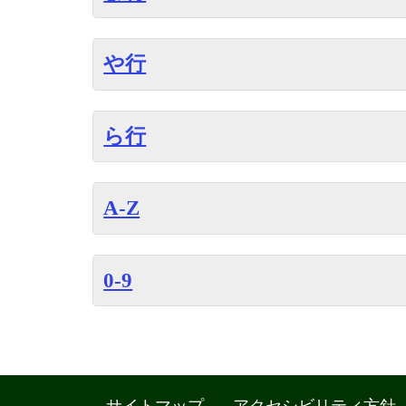
や行
ら行
A-Z
0-9
サイトマップ
アクセシビリティ方針